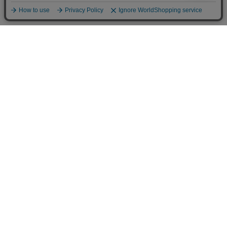
カテゴリから選ぶ
チームで選ぶ
チーム [Team]
インターナショナル
南半球プロリーグ
北半球プロリーグ
日本プロリーグ