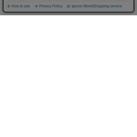
カテゴリから選ぶ
チームで選ぶ
チーム [Team]
インターナショナル
南半球プロリーグ
北半球プロリーグ
日本プロリーグ