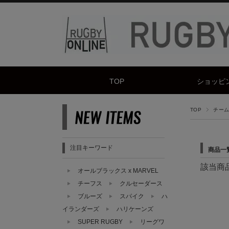
TOP
ショッピ
TOP
チーム 
注目キーワード
商品一
該当商
オールブラックス x MARVEL
チーフス
クルセーダース
ブルーズ
スパイク
ハ
イランダーズ
ハリケーンズ
SUPER RUGBY
リーグワ