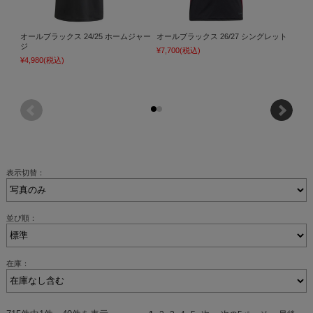
オールブラックス 24/25 ホームジャー
オールブラックス 26/27 シングレット
IMPA
ジ
¥7,700
(税込)
¥13,7
¥4,980
(税込)
表示切替：
並び順：
在庫：