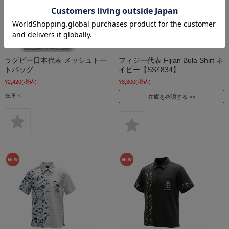
ラグビー日本代表 メッシュトー
フィジー代表 Fijian Bula Shirt ネ
トバッグ
イビー【SS4834】
¥2,420
(税込)
¥8,800
(税込)
在庫 ×
在庫を確認する