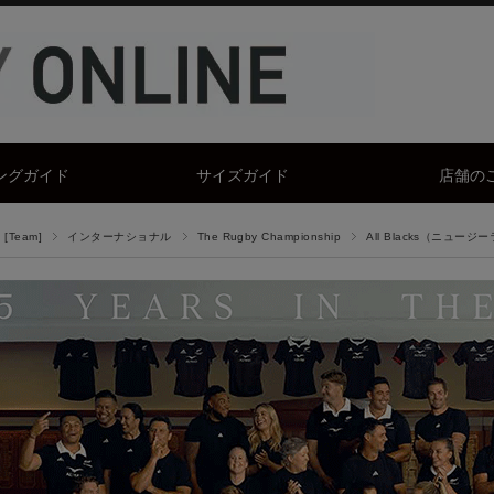
ングガイド
サイズガイド
店舗の
[Team]
インターナショナル
The Rugby Championship
All Blacks（ニュージ