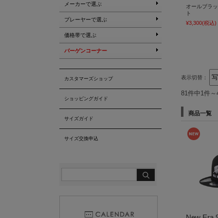
メーカーで選ぶ
オールブラック
ト
プレーヤーで選ぶ
¥3,300
(税込)
価格帯で選ぶ
バーゲンコーナー
表示切替：
カスタマーズショップ
81件中1件～
ショッピングガイド
商品一覧
サイズガイド
サイズ交換申込
New Era