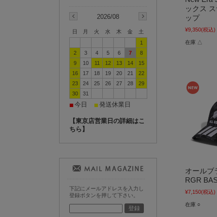
ックス 
2026/08
ップ
¥9,350
(税込)
日
月
火
水
木
金
土
在庫 △
1
2
3
4
5
6
7
8
9
10
11
12
13
14
15
16
17
18
19
20
21
22
23
24
25
26
27
28
29
30
31
今日
発送休業日
■
■
【東京店営業日の詳細はこ
ちら】
オールブラ
RGR BA
下記にメールアドレスを入力し
¥7,150
(税込)
登録ボタンを押して下さい。
在庫 ○