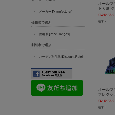
オールブ
ト人形 
メーカー [Manufacturer]
¥4,950
(税込)
在庫 ×
価格帯で選ぶ
価格帯 [Price Ranges]
割引率で選ぶ
バーゲン割引率 [Discount Rate]
オールブ
フレクシ
¥1,430
(税込)
在庫 ○