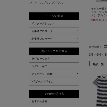
ン
スプリングボクス
ラグビー日本
スリーブラガ
ス）【2カラ
チームで選ぶ
¥10,980
(税込
インターナショナル
南半球プロリーグ
北半球プロリーグ
表示切替：
商品カテゴリで選ぶ
1件中1件～
ラグビーウェア
商品一覧
ラグビーギア
アクセサリ・雑貨
NZビール＆ワイン
その他の選び方
おすすめ企画