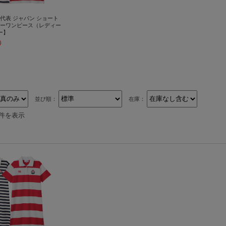
代表 ジャパン ショート
ーワンピース（レディー
ー】
)
並び順：
在庫：
1件を表示