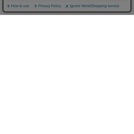
カテゴリから選ぶ
チームで選ぶ
チーム [Team]
インターナショナル
南半球プロリーグ
北半球プロリーグ
日本プロリーグ