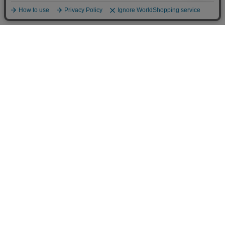
カテゴリから選ぶ
チームで選ぶ
チーム [Team]
インターナショナル
南半球プロリーグ
北半球プロリーグ
日本プロリーグ