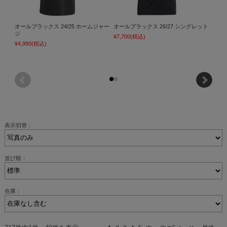
オールブラックス 24/25 ホームジャー
オールブラックス 26/27 シングレット
オール
ジ
ポロ
¥7,700
(税込)
¥4,980
(税込)
¥12,1
表示切替：
並び順：
在庫：