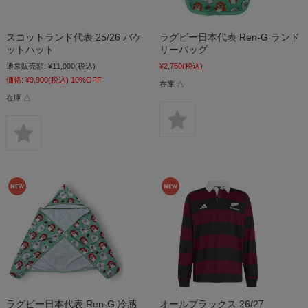
スコットランド代表 25/26 バケ
ラグビー日本代表 Ren-G ランド
ットハット
リーバッグ
通常販売額:
¥11,000
(税込)
¥2,750
(税込)
価格:
¥9,900
(税込)
10%OFF
在庫 △
在庫 △
ラグビー日本代表 Ren-G 冷感
オールブラックス 26/27