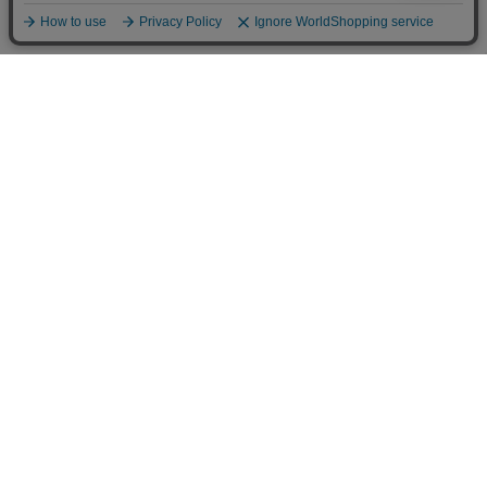
カテゴリから選ぶ
チームで選ぶ
チーム [Team]
インターナショナル
南半球プロリーグ
北半球プロリーグ
日本プロリーグ