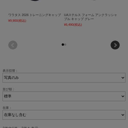
ワラタス 2026 トレーニングキャップ
UAステルス フォーム アンクラッシャ
UA
ブル キャップ グレー
ブル 
¥9,900
(税込)
¥6,490
(税込)
¥6,49
表示切替：
並び順：
在庫：