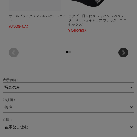
オールブラックス 25/26 バケットハッ
ラグビー日本代表 ジャパン スペクテー
オー
ト
ターメッシュキャップ ブラック（ユニ
ちゃ
セックス）
¥3,300
(税込)
¥6,05
¥4,400
(税込)
表示切替：
並び順：
在庫：