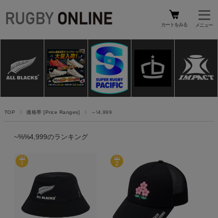
カートをみる
TOP
価格帯 [Price Ranges]
～\4,999
~%%4,999のランキング