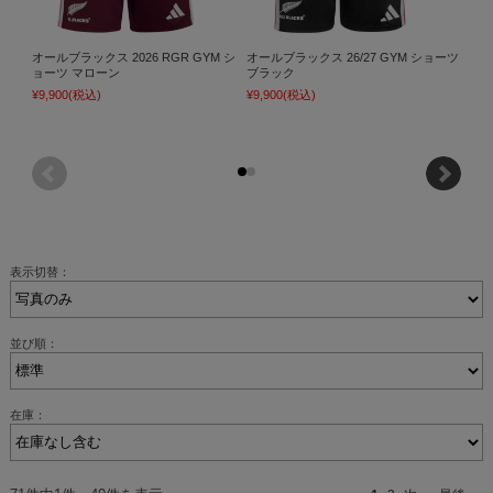
オールブラックス 2026 RGR GYM シ
オールブラックス 26/27 GYM ショーツ
adida
ョーツ マローン
ブラック
Groun
¥9,900
(税込)
¥9,900
(税込)
¥7,98
表示切替：
並び順：
在庫：