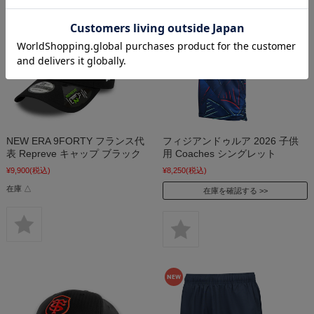
NEW ERA 9FORTY フランス代
フィジアンドゥルア 2026 子供
表 Repreve キャップ ブラック
用 Coaches シングレット
¥9,900
(税込)
¥8,250
(税込)
在庫 △
在庫を確認する