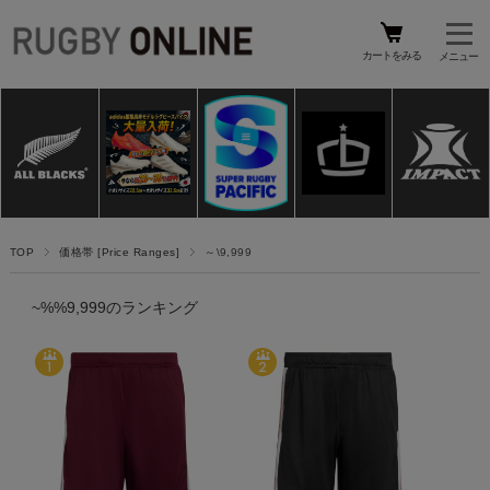
カートをみる
TOP
価格帯 [Price Ranges]
～\9,999
~%%9,999のランキング