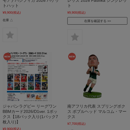
モアナパシフィカ 2026 バケッ
レッズ 2026 Pasifika シングレッ
トハット
ト
¥9,900
(税込)
¥9,900
(税込)
在庫 △
在庫を確認する
ジャパンラグビー リーグワン
南アフリカ代表 スプリングボク
BBMカード2026/D1ver. 1ボッ
ス ボブルヘッド マルコム・マー
クス【18パック入り(1パック7
クス
枚入り)】
¥7,700
(税込)
¥9,900
(税込)