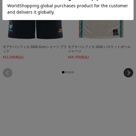
モアナパシフィカ 2026 Gymショーツ ブラ
モアナパシフィカ 2026 バスケットボール
レ
ック
ジャージ
¥
¥12,100
(税込)
¥18,700
(税込)