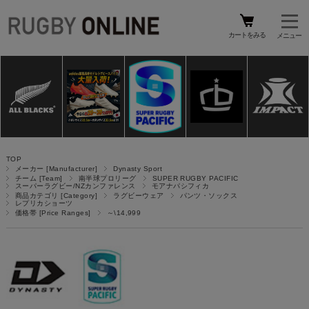
カートをみる
TOP
メーカー [Manufacturer]
Dynasty Sport
チーム [Team]
南半球プロリーグ
SUPER RUGBY PACIFIC
スーパーラグビー/NZカンファレンス
モアナパシフィカ
商品カテゴリ [Category]
ラグビーウェア
パンツ・ソックス
レプリカショーツ
価格帯 [Price Ranges]
～\14,999