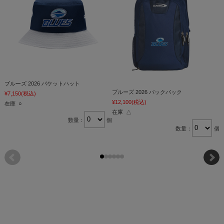
ブルーズ 2026 バケットハット
ブルーズ 2026 バックパック
¥7,150
(税込)
¥
¥12,100
(税込)
在庫 ○
在庫 △
数量：
個
数量：
個