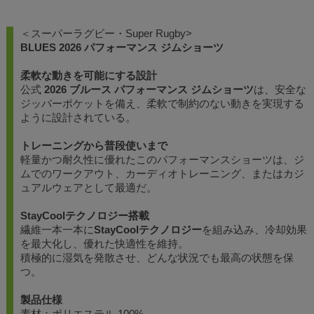
＜スーパーラグビー・Super Rugby>
BLUES 2026 パフォーマンス ジムショーツ
柔軟な動きを可能にする設計
公式
2026 ブルース パフォーマンス ジムショーツ
は、安全な
ジッパーポケットを備え、柔軟で制約のない動きを実現する
ように設計されている。
トレーニングから普段使いまで
軽量かつ耐久性に優れたこのパフォーマンスショーツは、ジ
ムでのワークアウト、カーディオトレーニング、またはカジ
ュアルウェアとして最適だ。
StayCoolテクノロジー搭載
繊維一本一本に
StayCoolテクノロジー
を組み込み、冷却効果
を最大化し、優れた快適性を維持。
積極的に湿気を発散させ、どんな状況でも最高の状態を保
つ。
製品仕様
素材：ポリエステル 100%