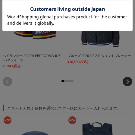
ハイランダーズ 2026 PERFORMANCE
ブルーズ 2026 1/2 ZIP ウィンドブレーカー
チ
GYMショーツ
¥16,500
(税込)
¥9,900
(税込)
¥
こちらも人気！個数を選択してご一緒にカートへ入れられます。