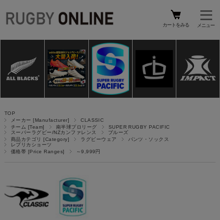
カートをみる
TOP
メーカー [Manufacturer]
CLASSIC
チーム [Team]
南半球プロリーグ
SUPER RUGBY PACIFIC
スーパーラグビー/NZカンファレンス
ブルーズ
商品カテゴリ [Category]
ラグビーウェア
パンツ・ソックス
レプリカショーツ
価格帯 [Price Ranges]
～9,999円