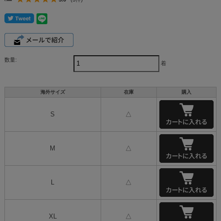
数量:
着
海外サイズ
在庫
購入
S
△
M
△
L
△
XL
△