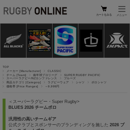
カートをみる
TOP
メーカー [Manufacturer]
CLASSIC
チーム [Team]
南半球プロリーグ
SUPER RUGBY PACIFIC
スーパーラグビー/NZカンファレンス
ブルーズ
商品カテゴリ [Category]
ラグビーウェア
シャツ
ポロシャツ
価格帯 [Price Ranges]
～9,999円
＜スーパーラグビー・Super Rugby>
BLUES 2026 チームポロ
汎用性の高いチームギア
公式クラブとスポンサーのブランディングを施した
2026 ブ