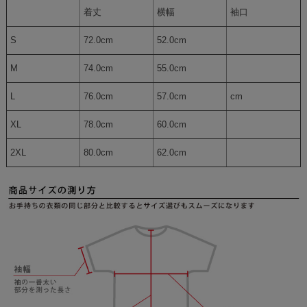
着丈
横幅
袖口
S
72.0cm
52.0cm
M
74.0cm
55.0cm
L
76.0cm
57.0cm
cm
XL
78.0cm
60.0cm
2XL
80.0cm
62.0cm