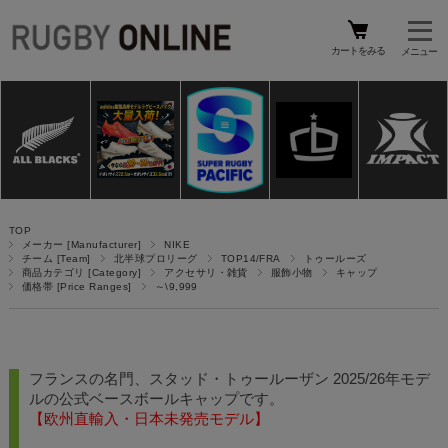
カートをみる
TOP
メーカー [Manufacturer]
NIKE
チーム [Team]
北半球プロリーグ
TOP14/FRA
トゥールーズ
商品カテゴリ [Category]
アクセサリ・雑貨
服飾小物
キャップ
価格帯 [Price Ranges]
～\9,999
フランスの名門、スタッド・トゥールーザン 2025/26年モデ
ルの公式ベースボールキャップです。
【欧州直輸入・日本未発売モデル】