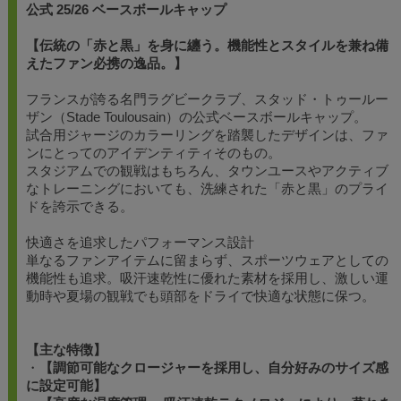
公式 25/26 ベースボールキャップ
【伝統の「赤と黒」を身に纏う。機能性とスタイルを兼ね備
えたファン必携の逸品。】
フランスが誇る名門ラグビークラブ、スタッド・トゥールー
ザン（Stade Toulousain）の公式ベースボールキャップ。
試合用ジャージのカラーリングを踏襲したデザインは、ファ
ンにとってのアイデンティティそのもの。
スタジアムでの観戦はもちろん、タウンユースやアクティブ
なトレーニングにおいても、洗練された「赤と黒」のプライ
ドを誇示できる。
快適さを追求したパフォーマンス設計
単なるファンアイテムに留まらず、スポーツウェアとしての
機能性も追求。吸汗速乾性に優れた素材を採用し、激しい運
動時や夏場の観戦でも頭部をドライで快適な状態に保つ。
【主な特徴】
・
【調節可能なクロージャーを採用し、自分好みのサイズ感
に設定可能】