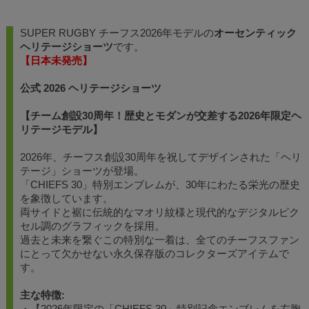
SUPER RUGBY チーフス2026年モデルの
オーセンティック
ヘリテージショーツ
です。
【日本未発売】
公式 2026 ヘリテージショーツ
【チーム創設30周年！歴史とモダンが交差する2026年限定ヘ
リテージモデル】
2026年、チーフス創設30周年を祝してデザインされた「ヘリ
テージ」ショーツが登場。
「CHIEFS 30」特別エンブレムが、30年にわたる栄光の歴史
を象徴しています。
両サイドと裾に伝統的なマオリ紋様と現代的なデジタルピク
セル調のグラフィックを採用。
過去と未来を繋ぐこの特別な一着は、全てのチーフスファン
にとって欠かせない永久保存版のコレクターズアイテムで
す。
主な特徴:
・【2026年限定の「CHIEFS 30」特別記念エンブレムを左胸