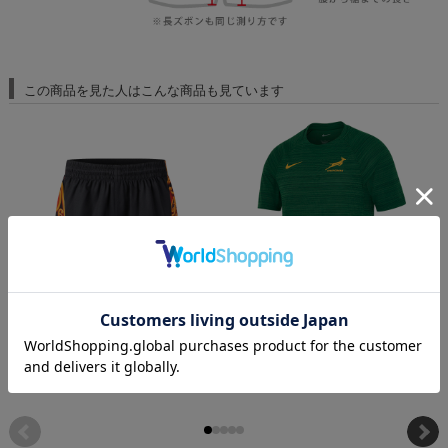
この商品を見た人はこんな商品も見ています
チーフス 2026 ホームショーツ
南アフリカ代表 スプリングボクス 25/26 ト
レーニングTシャツ
¥9,900
(税込)
¥
¥16,500
(税込)