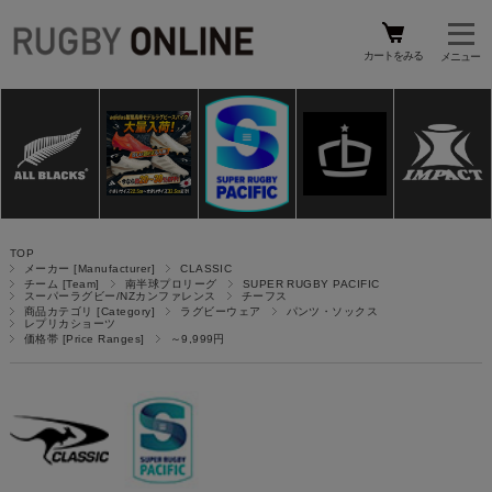
カートをみる
TOP
メーカー [Manufacturer]
CLASSIC
チーム [Team]
南半球プロリーグ
SUPER RUGBY PACIFIC
スーパーラグビー/NZカンファレンス
チーフス
商品カテゴリ [Category]
ラグビーウェア
パンツ・ソックス
レプリカショーツ
価格帯 [Price Ranges]
～9,999円