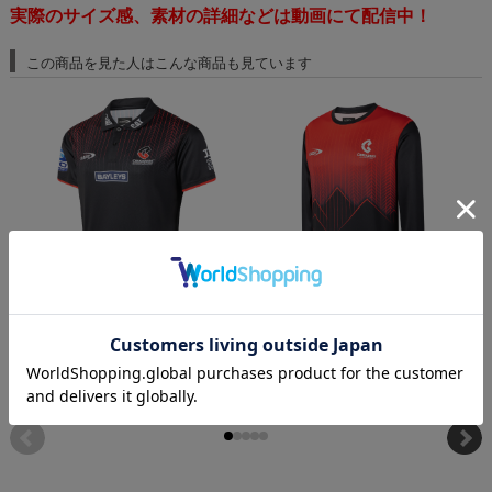
実際のサイズ感、素材の詳細などは動画にて配信中！
この商品を見た人はこんな商品も見ています
クルセーダース 2026 TEAMポロシャツ
クルセーダース 2026 長袖トレーニングTシ
ャツ
¥11,000
(税込)
¥
¥11,000
(税込)