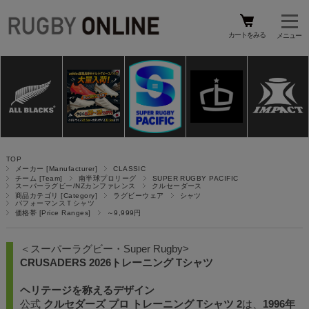
カートをみる
TOP
メーカー [Manufacturer]
CLASSIC
チーム [Team]
南半球プロリーグ
SUPER RUGBY PACIFIC
スーパーラグビー/NZカンファレンス
クルセーダース
商品カテゴリ [Category]
ラグビーウェア
シャツ
パフォーマンスＴシャツ
価格帯 [Price Ranges]
～9,999円
＜スーパーラグビー・Super Rugby>
CRUSADERS 2026トレーニング Tシャツ
ヘリテージを称えるデザイン
公式
クルセダーズ プロ トレーニング Tシャツ 2
は、
1996年