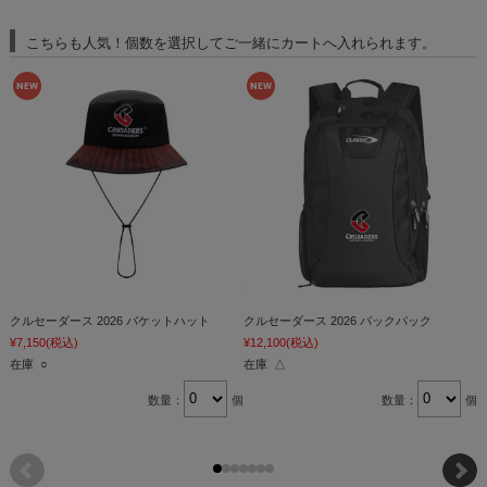
こちらも人気！個数を選択してご一緒にカートへ入れられます。
クルセーダース 2026 バケットハット
クルセーダース 2026 バックパック
¥7,150
(税込)
¥12,100
(税込)
¥
在庫 ○
在庫 △
数量：
個
数量：
個