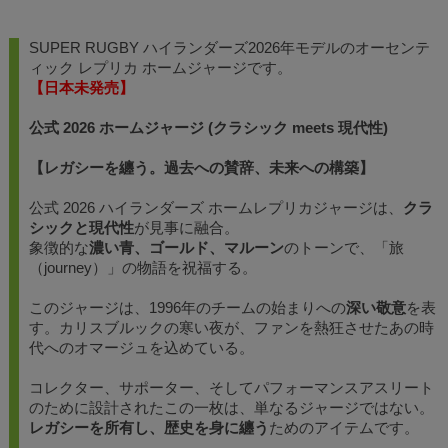
SUPER RUGBY ハイランダーズ2026年モデルのオーセンテ
ィック レプリカ ホームジャージです。
【日本未発売】
公式 2026 ホームジャージ (クラシック meets 現代性)
【レガシーを纏う。過去への賛辞、未来への構築】
公式 2026 ハイランダーズ ホームレプリカジャージは、
クラ
シックと現代性
が見事に融合。
象徴的な
濃い青、ゴールド、マルーン
のトーンで、「旅
（journey）」の物語を祝福する。
このジャージは、1996年のチームの始まりへの
深い敬意
を表
す。カリスブルックの寒い夜が、ファンを熱狂させたあの時
代へのオマージュを込めている。
コレクター、サポーター、そしてパフォーマンスアスリート
のために設計されたこの一枚は、単なるジャージではない。
レガシーを所有し、歴史を身に纏う
ためのアイテムです。