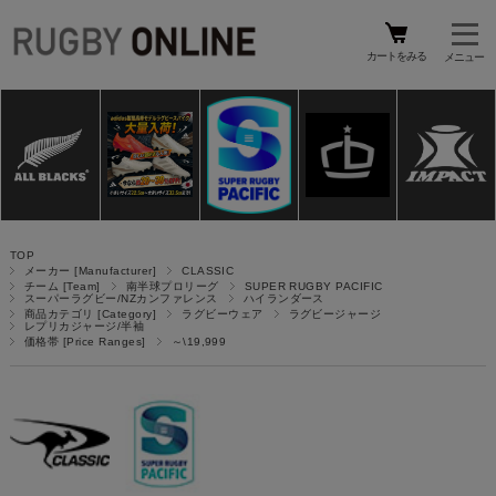
カートをみる
TOP
メーカー [Manufacturer]
CLASSIC
チーム [Team]
南半球プロリーグ
SUPER RUGBY PACIFIC
スーパーラグビー/NZカンファレンス
ハイランダース
商品カテゴリ [Category]
ラグビーウェア
ラグビージャージ
レプリカジャージ/半袖
価格帯 [Price Ranges]
～\19,999