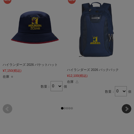
ハイランダーズ 2026 バケットハット
ハイランダーズ 2026 バックパック
¥7,150
(税込)
¥
¥12,100
(税込)
在庫 ○
在庫 △
数量：
個
数量：
個