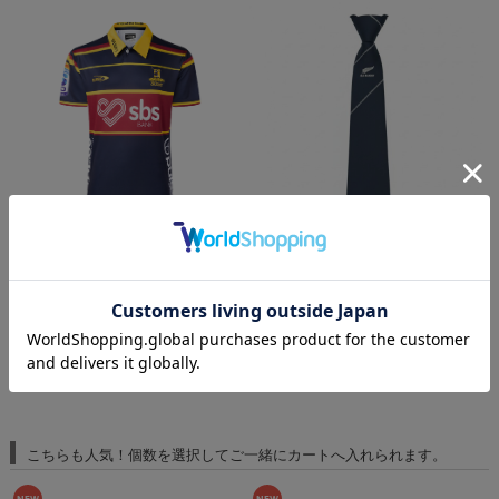
ハイランダーズ 2026 子供用ホームジャー
オールブラックス ラインネクタイ【ネイビ
ジ
ー】#1
¥16,500
(税込)
¥6,050
(税込)
¥
こちらも人気！個数を選択してご一緒にカートへ入れられます。