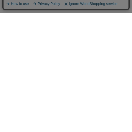
カテゴリから選ぶ
チームで選ぶ
チーム [Team]
インターナショナル
南半球プロリーグ
北半球プロリーグ
日本プロリーグ
バーバリアンズ