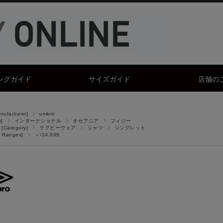
ングガイド
サイズガイド
店舗の
facturer]
umbro
]
インターナショナル
オセアニア
フィジー
Category]
ラグビーウェア
シャツ
シングレット
 Ranges]
～\14,999