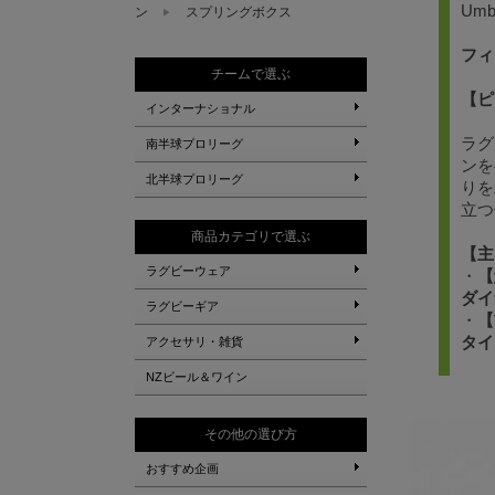
Um
ン
スプリングボクス
フィ
チームで選ぶ
【ピ
インターナショナル
ラグ
南半球プロリーグ
ンを
北半球プロリーグ
りを
立つ
商品カテゴリで選ぶ
【主
ラグビーウェア
・
【
ダイ
ラグビーギア
・
【
タイ
アクセサリ・雑貨
NZビール＆ワイン
その他の選び方
おすすめ企画