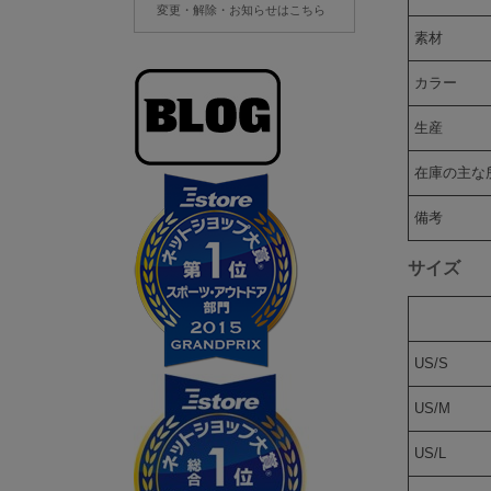
変更・解除・お知らせはこちら
素材
カラー
生産
在庫の主な
備考
サイズ
US/S
US/M
US/L