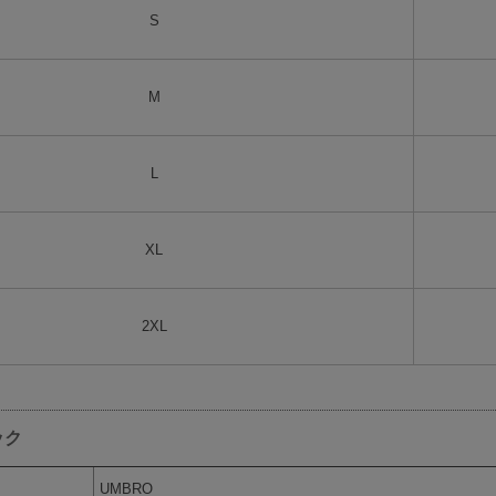
S
M
L
XL
2XL
ック
UMBRO