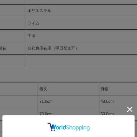
ポリエステル
ライム
中国
所在
自社倉庫在庫（即日発送可）
着丈
身幅
71.0cm
48.0cm
73.0cm
50.0cm
76.0cm
53.0cm