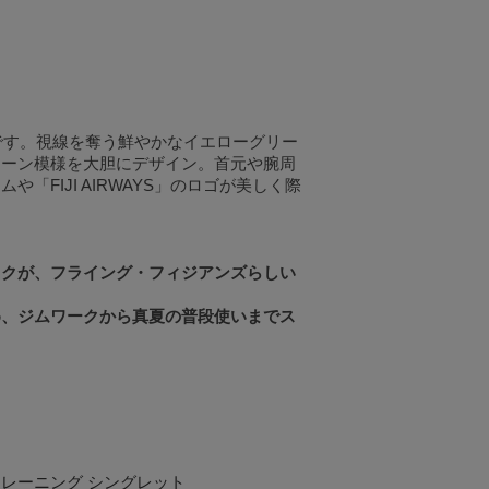
です。視線を奪う鮮やかなイエローグリー
トーン模様を大胆にデザイン。首元や腕周
FIJI AIRWAYS」のロゴが美しく際
ックが、フライング・フィジアンズらしい
め、ジムワークから真夏の普段使いまでス
 トレーニング シングレット