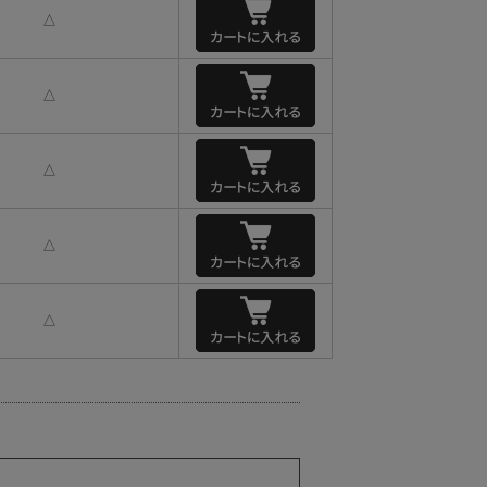
△
△
△
△
△