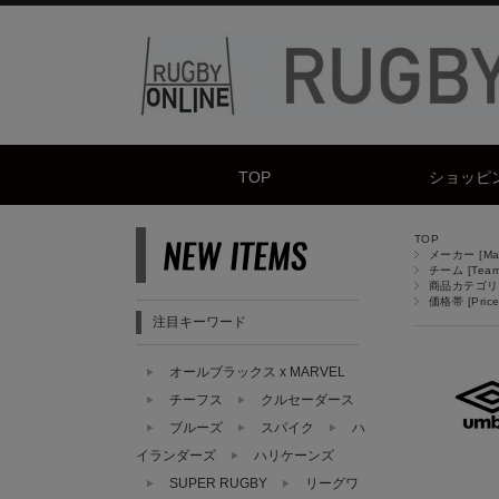
TOP
ショッピ
TOP
メーカー [Manu
チーム [Team
商品カテゴリ [
価格帯 [Price
注目キーワード
オールブラックス x MARVEL
チーフス
クルセーダース
ブルーズ
スパイク
ハ
イランダーズ
ハリケーンズ
SUPER RUGBY
リーグワ