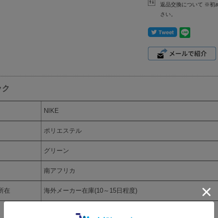
返品交換について ※初
さい。
ック
NIKE
ポリエステル
グリーン
南アフリカ
所在
海外メーカー在庫(10～15日程度)
フリーサイズOS