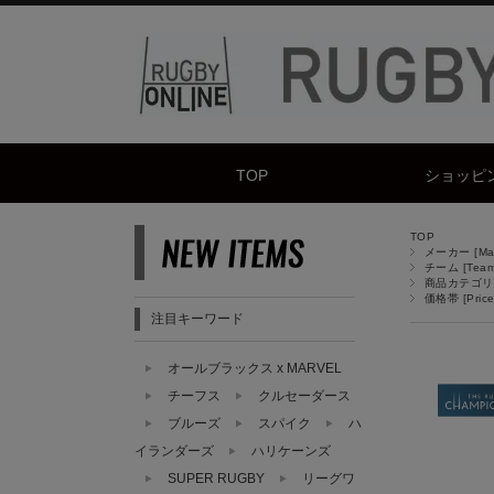
TOP
ショッピ
TOP
メーカー [Manu
チーム [Team
商品カテゴリ [
価格帯 [Price
注目キーワード
オールブラックス x MARVEL
チーフス
クルセーダース
ブルーズ
スパイク
ハ
イランダーズ
ハリケーンズ
SUPER RUGBY
リーグワ