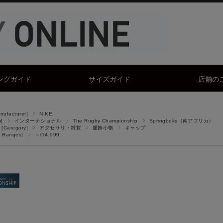
ングガイド
サイズガイド
店舗の
facturer]
NIKE
]
インターナショナル
The Rugby Championship
Springboks（南アフリカ）
Category]
アクセサリ・雑貨
服飾小物
キャップ
 Ranges]
～\14,999