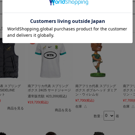
人気！個数を選択してご一緒にカートへ入れられます。
表 スプリング
南アフリカ代表 スプリング
南アフリカ代表 スプリング
南アフ
SIDELINE
ボクス 24/25 サードジャージ
ボクス ボブルヘッド ダミア
ボクス 
ット
ン・ウィレムセ
リン・
通常販売額:
¥23,200
(税込)
)
¥7,700
(税込)
¥7,700
¥19,720
(税込)
在庫 △
在庫 △
商品を見る
商品を見る
数量：
着