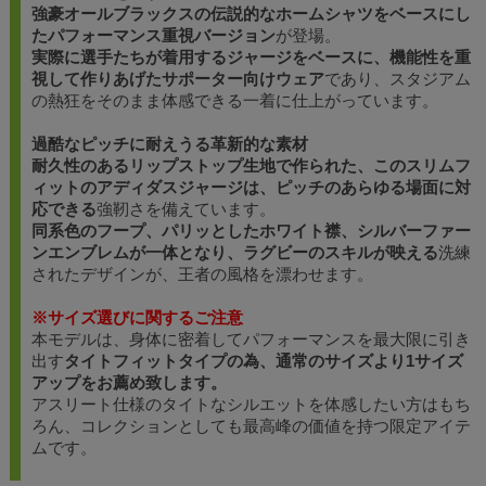
強豪オールブラックスの伝説的なホームシャツをベースにし
たパフォーマンス重視バージョン
が登場。
実際に選手たちが着用するジャージをベースに、機能性を重
視して作りあげたサポーター向けウェア
であり、スタジアム
の熱狂をそのまま体感できる一着に仕上がっています。
過酷なピッチに耐えうる革新的な素材
耐久性のあるリップストップ生地で作られた、このスリムフ
ィットのアディダスジャージは、ピッチのあらゆる場面に対
応できる
強靭さを備えています。
同系色のフープ、パリッとしたホワイト襟、シルバーファー
ンエンブレムが一体となり、ラグビーのスキルが映える
洗練
されたデザインが、王者の風格を漂わせます。
※サイズ選びに関するご注意
本モデルは、身体に密着してパフォーマンスを最大限に引き
出す
タイトフィットタイプの為、通常のサイズより1サイズ
アップをお薦め致します。
アスリート仕様のタイトなシルエットを体感したい方はもち
ろん、コレクションとしても最高峰の価値を持つ限定アイテ
ムです。