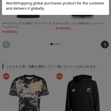
オールブラックス 24/25 パフォーマンス ホ
オールブラックス 25/26 ホームジャージ
ームジャージ
¥9,980
(税込)
¥6,980
(税込)
¥
こちらも人気！個数を選択してご一緒にカートへ入れられます。