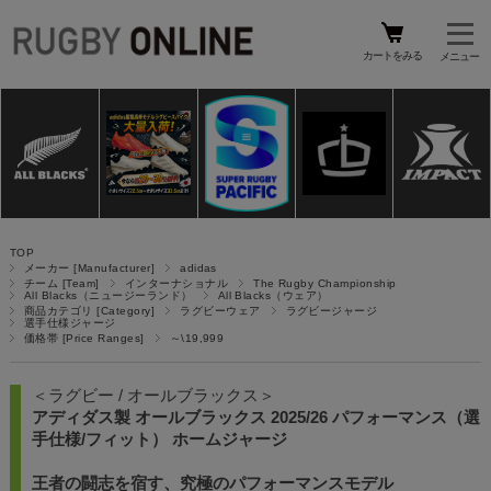
カートをみる
TOP
メーカー [Manufacturer]
adidas
チーム [Team]
インターナショナル
The Rugby Championship
All Blacks（ニュージーランド）
All Blacks（ウェア）
商品カテゴリ [Category]
ラグビーウェア
ラグビージャージ
選手仕様ジャージ
価格帯 [Price Ranges]
～\19,999
＜ラグビー / オールブラックス＞
アディダス製 オールブラックス 2025/26 パフォーマンス（選
手仕様/フィット） ホームジャージ
王者の闘志を宿す、究極のパフォーマンスモデル