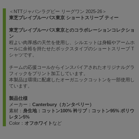
＜NTTジャパンラグビー リーグワン 2025-26＞
東芝ブレイブルーパス東京 ショートスリーブ ティー
東芝ブレイブルーパス東京とのコラボレーションコレクショ
ン
程よい肉厚感の天竺を使用し、シルエットは身幅やアームホ
ールに余裕を持たせたボックスタイプのショートスリーブ T
シャツです。
チームの応援コールからインスパイアされたオリジナルグラ
フィックをプリント加工しています。
本製品は環境に配慮したオーガニックコットンを一部使用し
ています。
製品仕様
メーカー：
Canterbury（カンタベリー）
素材：
身生地：コットン100% 衿リブ：コットン95% ポリウ
レタン5%
Color：
オフホワイト
など