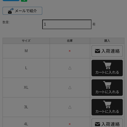
数量:
着
サイズ
在庫
購入
M
×
L
△
XL
△
3L
△
4L
×