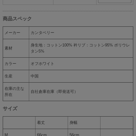
商品スペック
メーカー
カンタベリー
身生地：コットン100% 衿リブ：コットン95% ポリウレ
素材
タン5%
カラー
オフホワイト
生産
中国
在庫の主な
自社倉庫在庫（即発送可）
所在
サイズ
着丈
身幅
M
66cm
56cm