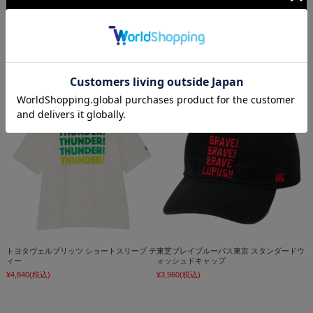
この商品を見た人はこんな商品も見ています
トヨタヴェルブリッツ ショートスリーブ テ
東芝ブレイブルーパス東京 スタンダードウ
ィー
ォッシュドキャップ
¥4,840
(税込)
¥3,960
(税込)
¥