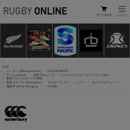
カートをみる
TOP
メーカー [Manufacturer]
CANTERBURY
チーム [Team]
日本プロリーグ
ジャパンラグビー リーグワン/JPN
東芝ブレイブルーパス東京
商品カテゴリ [Category]
ラグビーウェア
シャツ
カジュアルＴシャツ
価格帯 [Price Ranges]
～\6,999