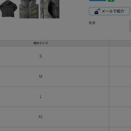
数量:
海外サイズ
S
M
L
XL