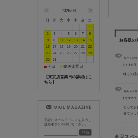
2026/08
日
月
火
水
木
金
土
1
2
3
4
5
6
7
8
お客様の
9
10
11
12
13
14
15
16
17
18
19
20
21
22
23
24
25
26
27
28
29
なパンなぱ
30
31
おすすめ度
今日
発送休業日
■
■
軽くて暖か
【東京店営業日の詳細はこ
ちら】
福ちゃん様
おすすめ度
とっても
ダウンよ
下記にメールアドレスを入力し
登録ボタンを押して下さい。
商品スペ