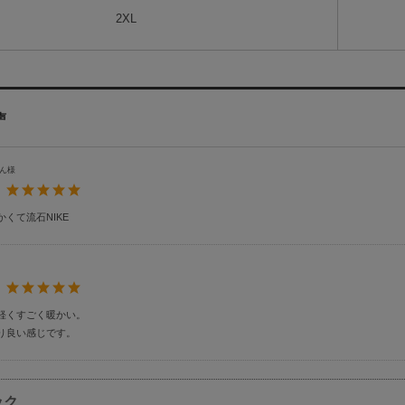
2XL
声
ん様
：
くて流石NIKE
：
軽くすごく暖かい。
り良い感じです。
ック