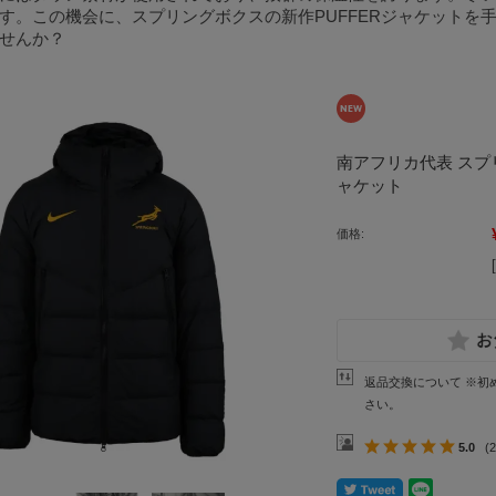
す。この機会に、スプリングボクスの新作PUFFERジャケットを
せんか？
南アフリカ代表 スプリン
ャケット
価格:
返品交換について ※初
さい。
5.0
(