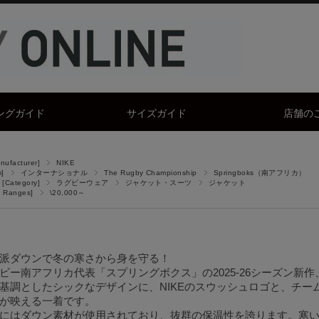
ングガイド
サイズガイド
店舗の
facturer]
NIKE
]
インターナショナル
The Rugby Championship
Springboks（南アフリカ）
Category]
ラグビーウェア
ジャケット・スーツ
ジャケット
 Ranges]
\20,000～
派ダウンで冬の寒さから身を守る！
ビー南アフリカ代表「スプリングボクス」の2025-26シーズン新作
基調としたシックなデザインに、NIKEのスウッシュロゴと、チ
が映える一着です。
にはダウン素材が使用されており、抜群の保温性を誇ります。寒