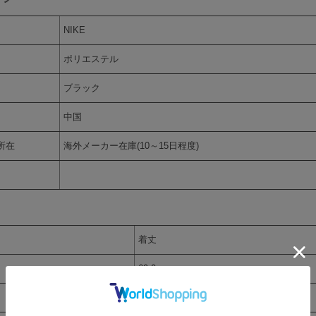
NIKE
ポリエステル
ブラック
中国
所在
海外メーカー在庫(10～15日程度)
着丈
69.0cm
71.0cm