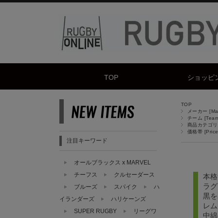
TOP
ショッピ
TOP
メーカー [Manu
チーム [Team
商品カテゴリ [
価格帯 [Price
注目キーワード
オールブラックス x MARVEL
チーフス
クルセーダース
本格
ラグ
ブルーズ
スパイク
ハ
黒を
イランダーズ
ハリケーンズ
レム
SUPER RUGBY
リーグワ
中綿