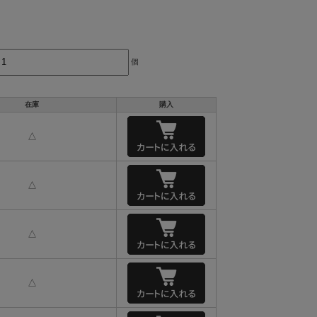
個
在庫
購入
△
△
△
△