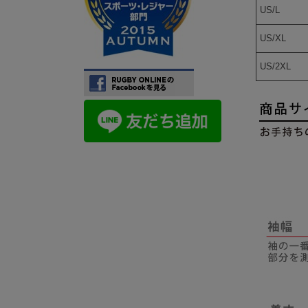
US/L
US/XL
US/2XL