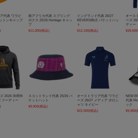
ア代表 ワラビ
南アフリカ代表 スプリング
イングランド代表 26/27
オース
 コットンキャップ
ボクス 25/26 Heritage キャッ
REVERSIBLE バケットハッ
ーズ 26/
プ
ト
ディー
)
¥11,000
(税込)
¥12,100
(税込)
¥28,600
 2026 30周年
スコットランド代表 25/26 バ
オーストラリア代表 ワラビ
NEW E
ER フーディー
ケットハット
ーズ 26/27 メディア ポロシ
代表 Re
ャツ ネイビー
ック
)
¥9,900
(税込)
¥22,000
(税込)
¥9,900