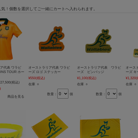
人気！個数を選択してご一緒にカートへ入れられます。
ア代表 ワラビ
オーストラリア代表 ワラビ
オーストラリア代表 ワラビ
オース
IONS TOUR ホー
ーズ ロゴ ステッカー
ーズ ピンバッジ
ーズ キ
¥550
(税込)
¥1,100
(税込)
¥1,320
¥27,500
(税込)
在庫 ○
在庫 ○
在庫 ○
)
数量：
個
数量：
個
商品を見る