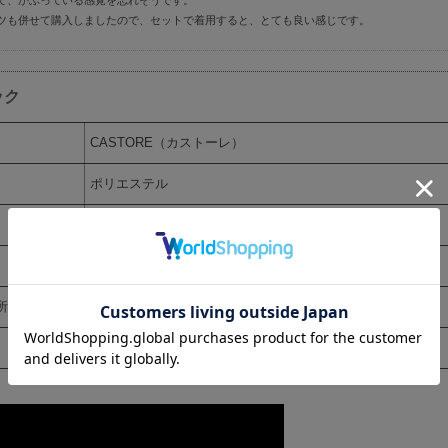
て、かぶっている感覚を忘れそうです。
ツも併せて購入しましたので、セットで着用すると、とても良い感じです。
ック
CASTORE（カストーレ）
ポリエステル
ネイビー
中国
所在
海外メーカー在庫(お届けまで10～15日程度)