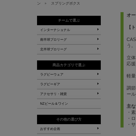
ン
スプリングボクス
オー
チームで選ぶ
【ト
インターナショナル
CA
南半球プロリーグ
う。
北半球プロリーグ
立体
応援
商品カテゴリで選ぶ
ラグビーウェア
軽量
ラグビーギア
調節
ール
アクセサリ・雑貨
NZビール＆ワイン
主な
・素
・ロ
その他の選び方
・サ
おすすめ企画