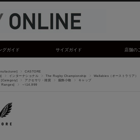
ングガイド
サイズガイド
店舗の
facturer]
CASTORE
]
インターナショナル
The Rugby Championship
Wallabies（オーストラリア）
Category]
アクセサリ・雑貨
服飾小物
キャップ
 Ranges]
～\14,999