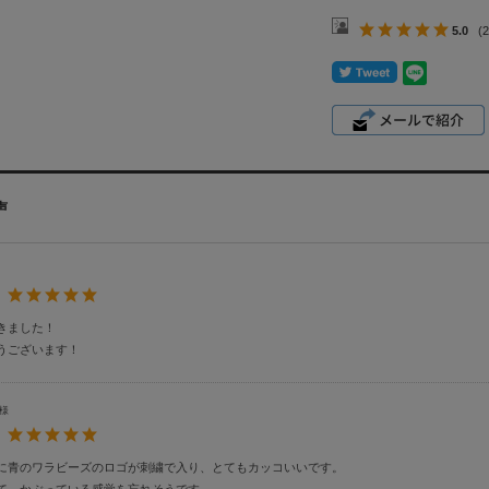
5.0
(
声
：
きました！
うございます！
様
：
に青のワラビーズのロゴが刺繍で入り、とてもカッコいいです。