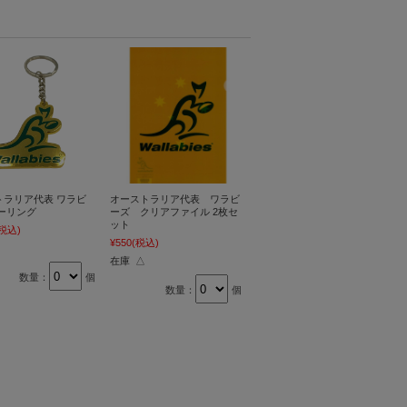
トラリア代表 ワラビ
オーストラリア代表 ワラビ
ーリング
ーズ クリアファイル 2枚セ
ット
(税込)
¥550
(税込)
在庫 △
数量：
個
数量：
個