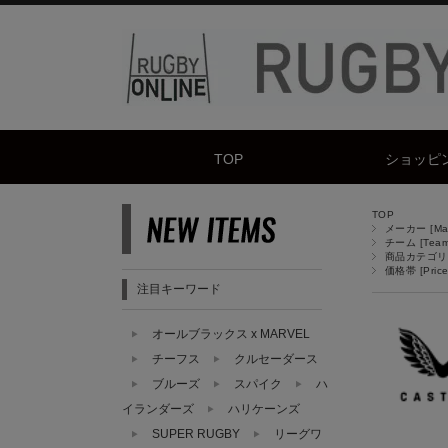
TOP
ショッピ
TOP
メーカー [Manu
チーム [Team
商品カテゴリ [
価格帯 [Price
注目キーワード
オールブラックス x MARVEL
チーフス
クルセーダース
ブルーズ
スパイク
ハ
イランダーズ
ハリケーンズ
SUPER RUGBY
リーグワ