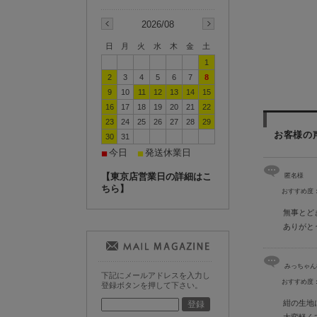
2026/08
日
月
火
水
木
金
土
1
2
3
4
5
6
7
8
9
10
11
12
13
14
15
16
17
18
19
20
21
22
23
24
25
26
27
28
29
お客様の
30
31
今日
発送休業日
■
■
【東京店営業日の詳細はこ
匿名様
ちら】
おすすめ度
無事とど
ありがと
みっちゃん
下記にメールアドレスを入力し
おすすめ度
登録ボタンを押して下さい。
紺の生地