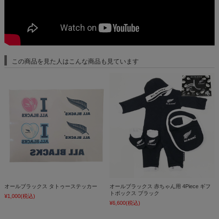
この商品を見た人はこんな商品も見ています
オールブラックス タトゥーステッカー
オールブラックス 赤ちゃん用 4Piece ギフ
トボックス ブラック
¥1,000
(税込)
¥6,600
(税込)
¥