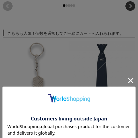
こちらも人気！個数を選択してご一緒にカートへ入れられます。
オールブラックス ファーンキーリング
オールブラックス ラインネクタイ【ネイビ
ー】#1
¥1,650
(税込)
¥
¥6,050
(税込)
在庫 ○
在
在庫 ○
数量：
個