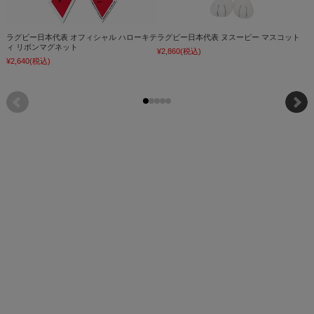
ラグビー日本代表 オフィシャル ハローキテ
ラグビー日本代表 ヌスーピー マスコット
ィ リボンマグネット
¥2,860
(税込)
¥2,640
(税込)
¥