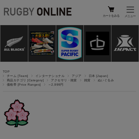
カートをみる
TOP
チーム [Team]
インターナショナル
アジア
日本 [Japan]
商品カテゴリ [Category]
アクセサリ・雑貨
雑貨
ぬいぐるみ
価格帯 [Price Ranges]
～2,999円