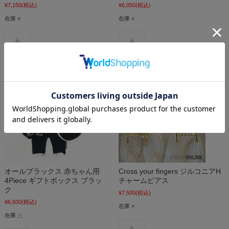
¥7,150
(税込)
¥6,050
(税込)
在庫 ○
在庫 ○
オールブラックス 赤ちゃん用
Cross your fingers ジルコニアH
4Piece ギフトボックス ブラッ
チャームピアス
ク
¥7,500
(税込)
¥6,600
(税込)
在庫 ×
在庫 △