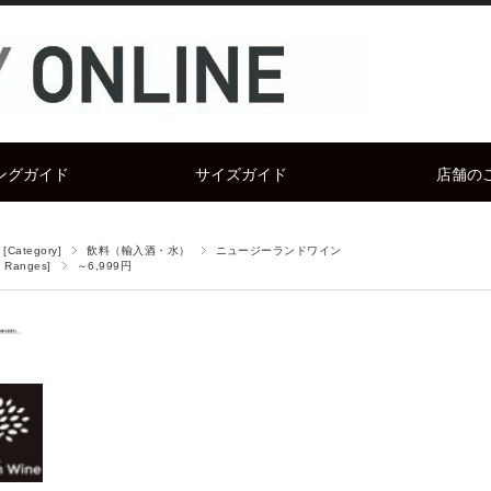
ングガイド
サイズガイド
店舗の
Category]
飲料（輸入酒・水）
ニュージーランドワイン
 Ranges]
～6,999円