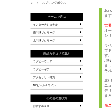
ン
スプリングボクス
Ju
ます
チームで選ぶ
インターナショナル
世界
オー
南半球プロリーグ
シリ
北半球プロリーグ
ラベ
ブド
商品カテゴリで選ぶ
す。
現役
ラグビーウェア
まし
ラグビーギア
それ
アクセサリ・雑貨
赤/
ニュ
NZビール＆ワイン
デリ
まろ
その他の選び方
※こ
おすすめ企画