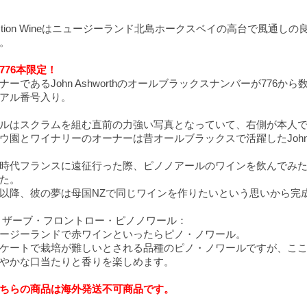
nction Wineはニュージーランド北島ホークスベイの高台で風通
。
776本限定！
ナーであるJohn Ashworthのオールブラックスナンバーが776
アル番号入り。
ルはスクラムを組む直前の力強い写真となっていて、右側が本人
ウ園とワイナリーのオーナーは昔オールブラックスで活躍したJohn A
時代フランスに遠征行った際、ピノノアールのワインを飲んでみ
た。
以降、彼の夢は母国NZで同じワインを作りたいという思いから完
リザーブ・フロントロー・ピノノワール：
ージーランドで赤ワインといったらピノ・ノワール。
ケートで栽培が難しいとされる品種のピノ・ノワールですが、こ
やかな口当たりと香りを楽しめます。
ちらの商品は海外発送不可商品です。