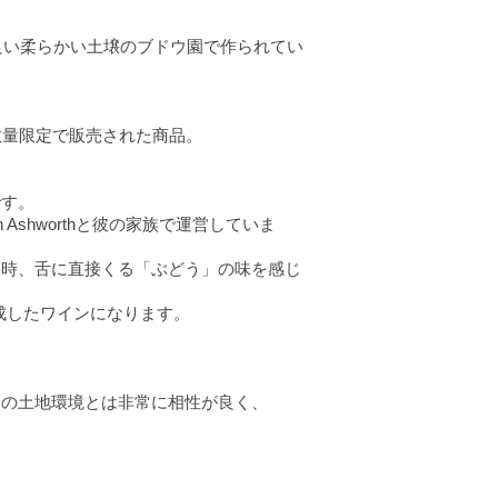
しの良い柔らかい土壌のブドウ園で作られてい
から数量限定で販売された商品。
です。
shworthと彼の家族で運営していま
た時、舌に直接くる「ぶどう」の味を感じ
成したワインになります。
この土地環境とは非常に相性が良く、