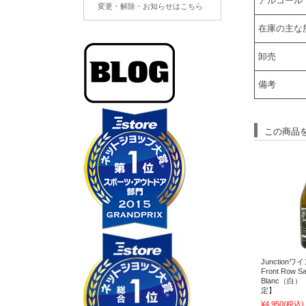
アルコール
変更・解除・お知らせはこちら
在庫の主な
卸売
備考
この商品
Junctionワイ
Front Row S
Blanc（白）
定】
¥4,950
(税込)