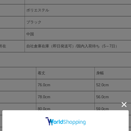
ポリエステル
ブラック
中国
所在
自社倉庫在庫（即日発送可）/国内入荷待ち（5～7日）
着丈
身幅
76.0cm
52.0cm
78.0cm
56.0cm
80.0cm
59.0cm
82.0cm
64.0cm