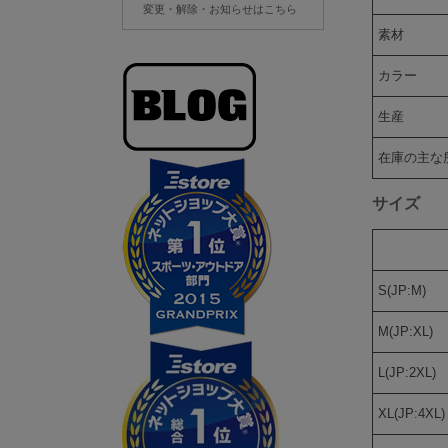
変更・解除・お知らせはこちら
素材
カラー
生産
在庫の主な
サイズ
S(JP:M)
M(JP:XL)
L(JP:2XL)
XL(JP:4XL)