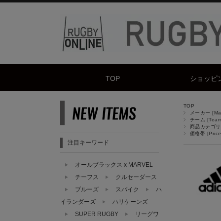
TOP
ショッピ
TOP
メーカー [Manu
チーム [Team
商品カテゴリ [
価格帯 [Price
注目キーワード
オールブラックス x MARVEL
チーフス
クルセーダース
ブルーズ
スパイク
ハ
イランダーズ
ハリケーンズ
SUPER RUGBY
リーグワ