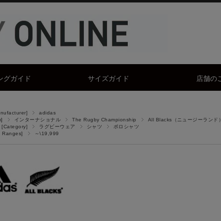
ングガイド
サイズガイド
店舗の
facturer]
adidas
]
インターナショナル
The Rugby Championship
All Blacks（ニュージーランド
Category]
ラグビーウェア
シャツ
ポロシャツ
 Ranges]
～\19,999