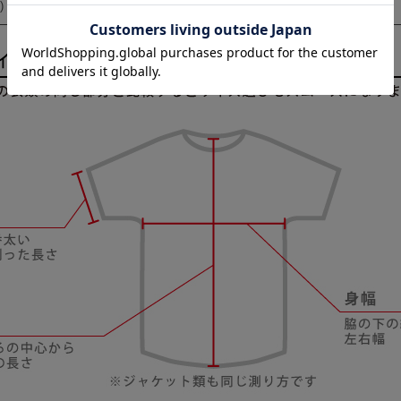
)
85.0cm
70.0cm