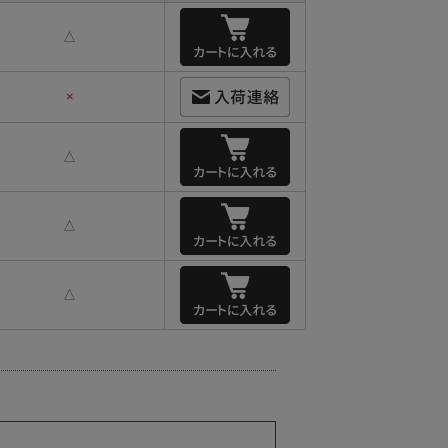
△
×
△
△
△