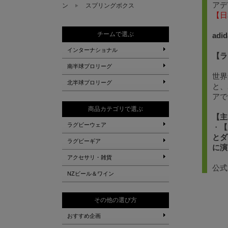
アデ
ン
スプリングボクス
【日
チームで選ぶ
adi
インターナショナル
【ラ
南半球プロリーグ
世界
北半球プロリーグ
と、
アで
商品カテゴリで選ぶ
【主
ラグビーウェア
・
【
とダ
ラグビーギア
に演
アクセサリ・雑貨
公式
NZビール＆ワイン
その他の選び方
おすすめ企画